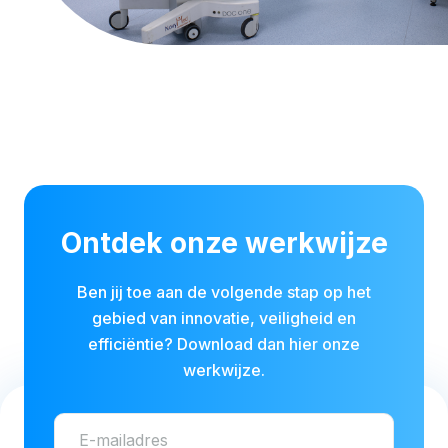
Ontdek onze werkwijze
Ben jij toe aan de volgende stap op het
gebied van innovatie, veiligheid en
efficiëntie? Download dan hier onze
werkwijze.